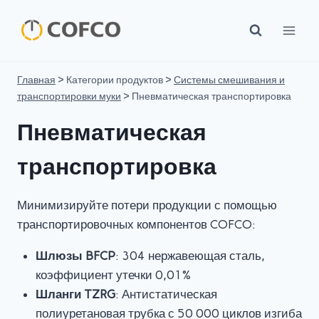
Перейти
к
контенту
Главная
>
Категории продуктов
>
Системы смешивания и
транспортировки муки
>
Пневматическая транспортировка
Пневматическая
транспортировка
Минимизируйте потери продукции с помощью
транспортировочных компонентов COFCO:
Шлюзы BFCP
: 304 нержавеющая сталь,
коэффициент утечки 0,01%
Шланги TZRG
: Антистатическая
полиуретановая трубка с 50 000 циклов изгиба