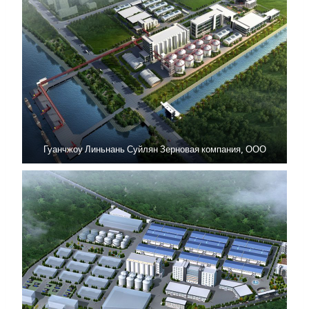
Гуанчжоу Линьнань Суйлян Зерновая компания, ООО