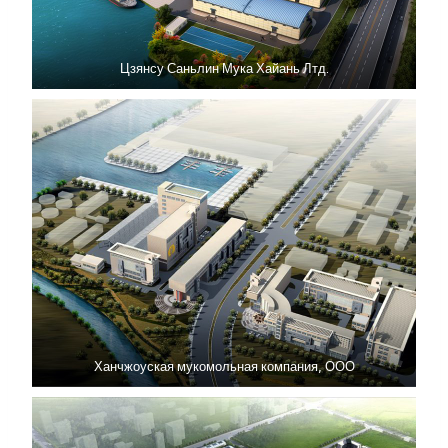
Цзянсу Саньлин Мука Хайань Лтд.
Ханчжоуская мукомольная компания, ООО