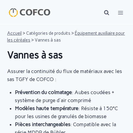
Skip
to
content
Accueil
>
Catégories de produits
>
Équipement auxiliaire pour
les céréales
>
Vannes à sas
Vannes à sas
Assurer la continuité du flux de matériaux avec les
sas TGFY de COFCO :
Prévention du colmatage
: Aubes coudées +
système de purge d'air comprimé
Modèles haute température
: Résiste à 150°C
pour les usines de granulés de biomasse
Pièces interchangeables
: Compatible avec la
série MDDP de Bühler