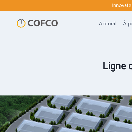
Skip
Innovate
to
content
Accueil
À p
Ligne 