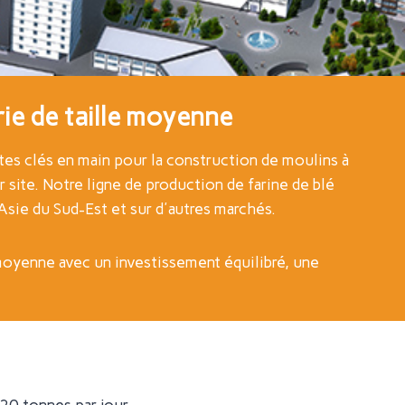
ie de taille moyenne
es clés en main pour la construction de moulins à
 site. Notre ligne de production de farine de blé
Asie du Sud-Est et sur d'autres marchés.
 moyenne avec un investissement équilibré, une