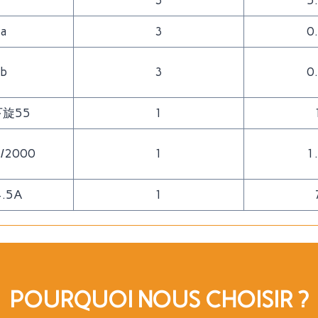
3
5
a
3
0
b
3
0
下旋55
1
/2000
1
1
4.5A
1
POURQUOI NOUS CHOISIR ?