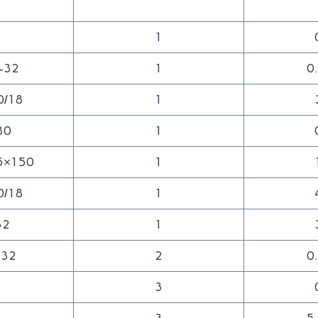
1
-32
1
0
0/18
1
80
1
5×150
1
0/18
1
32
1
-32
2
0
3