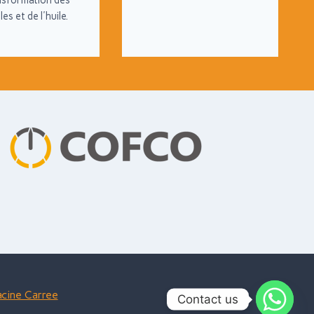
ansformation des
es et de l'huile.
acine Carree
Contact us