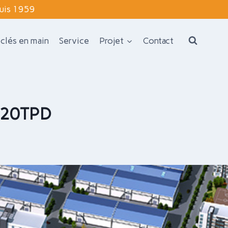
puis 1959
 clés en main
Service
Projet
Contact
 120TPD