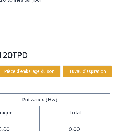
120 tonnes par jour
é 120TPD
Pièce d'emballage du son
Tuyau d'aspiration
Puissance (Hw)
nique
Total
0.00
0.00