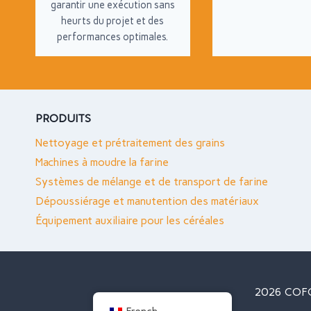
garantir une exécution sans
heurts du projet et des
performances optimales.
PRODUITS
Nettoyage et prétraitement des grains
Machines à moudre la farine
Systèmes de mélange et de transport de farine
Dépoussiérage et manutention des matériaux
Équipement auxiliaire pour les céréales
2026 COFCO