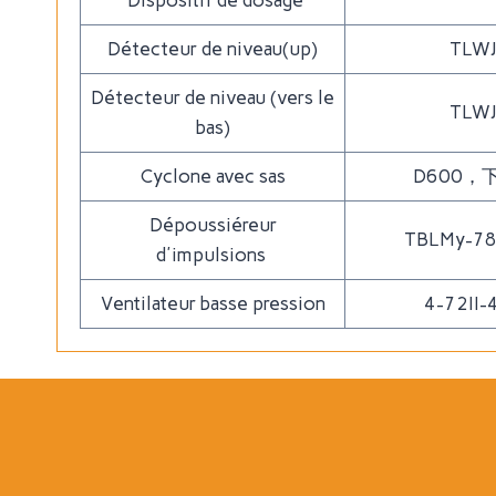
Dispositif de dosage
Détecteur de niveau(up)
TLWJ
Détecteur de niveau (vers le
TLWJ
bas)
Cyclone avec sas
D600，
Dépoussiéreur
TBLMy-78
d'impulsions
Ventilateur basse pression
4-72II-