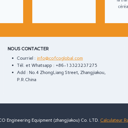
la tr
céréal
NOUS CONTACTER
Courriel :
info@cofcoglobal.com
Tél. et Whatsapp : +86-13323237275
Add : No.4 ZhongLiang Street, Zhangjiakou,
P.R.China
 Engineering Equipment (zhangjiakou) Co. LTD.
Calculateur R