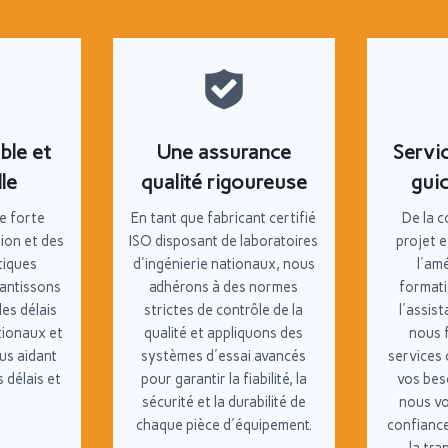
ble et
Une assurance
Servi
le
qualité rigoureuse
gui
e forte
En tant que fabricant certifié
De la c
ion et des
ISO disposant de laboratoires
projet e
tiques
d'ingénierie nationaux, nous
l'am
rantissons
adhérons à des normes
formati
les délais
strictes de contrôle de la
l'assis
tionaux et
qualité et appliquons des
nous 
us aidant
systèmes d'essai avancés
services
s délais et
pour garantir la fiabilité, la
vos beso
.
sécurité et la durabilité de
nous vo
chaque pièce d'équipement.
confiance