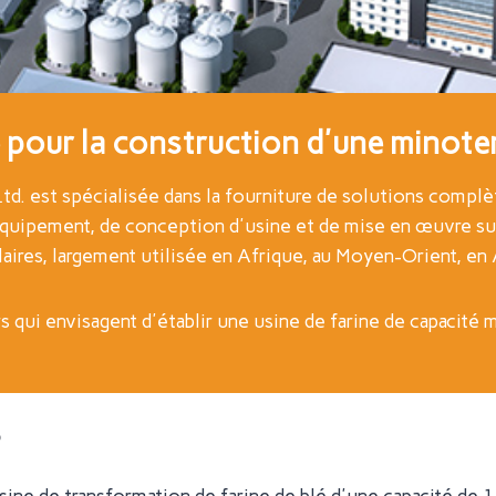
 pour la construction d'une minoter
. est spécialisée dans la fourniture de solutions complèt
d'équipement, de conception d'usine et de mise en œuvre sur
ires, largement utilisée en Afrique, au Moyen-Orient, en 
rs qui envisagent d'établir une usine de farine de capacité