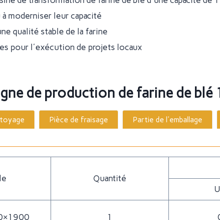
sine de transformation de farine de blé d'une capacité de 
 à moderniser leur capacité
ne qualité stable de la farine
es pour l'exécution de projets locaux
ligne de production de farine de bl
ttoyage
Pièce de fraisage
Partie de l'emballage
le
Quantité
U
0×1900
1