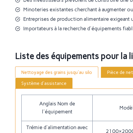
Des investisseurs prévoient de construire une u
Minoteries existantes cherchant à augmenter ou
Entreprises de production alimentaire exigeant u
Importateurs à la recherche d'équipements fiabl
Liste des équipements pour la 
Nettoyage des grains jusqu'au silo
Pièce de ne
Système d'assistance
Anglais Nom de
Modè
l'équipement
Trémie d'alimentation avec
2100×200